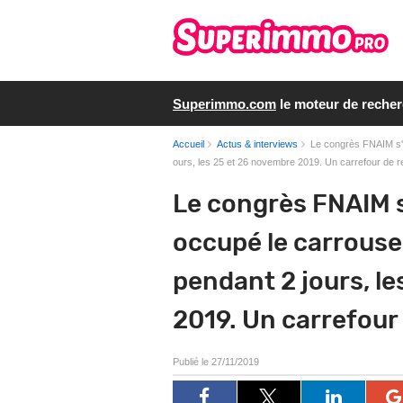
Superimmo.com
le moteur de reche
Accueil
Actus & interviews
Le congrès FNAIM s'a
ours, les 25 et 26 novembre 2019. Un carrefour de r
Le congrès FNAIM s
occupé le carrouse
pendant 2 jours, l
2019. Un carrefour
Publié le 27/11/2019