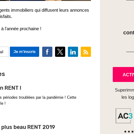
gents immobiliers qui diffusent leurs annonces
sfaits.
 à l'année prochaine !
con
es
ACTI
on RENT !
Superimm
les lo
s périodes troublées par la pandémie ! Cette
le !
s plus beau RENT 2019