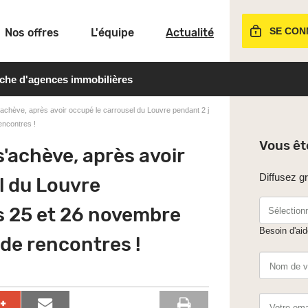
SE CON
Nos offres
L'équipe
Actualité
rche d'agences immobilières
chève, après avoir occupé le carrousel du Louvre pendant 2 j
encontres !
Vous êt
'achève, après avoir
Diffusez g
l du Louvre
es 25 et 26 novembre
Sélectionn
Besoin d'ai
 de rencontres !