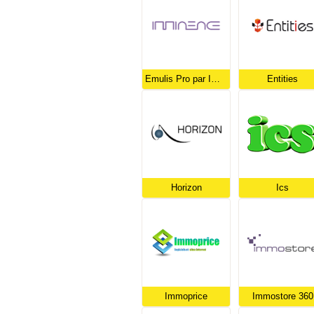
Emulis Pro par Imminence
Entities
Horizon
Ics
Immoprice
Immostore 360