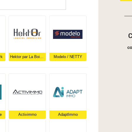
C
c
rk
Hektor par La Boite Immo
Modelo / NETTY
e
Activimmo
AdaptImmo