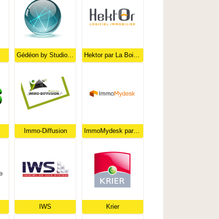
Gédéon by StudioNet
Hektor par La Boite Immo
Immo-Diffusion
ImmoMydesk par Chronotech
IWS
Krier