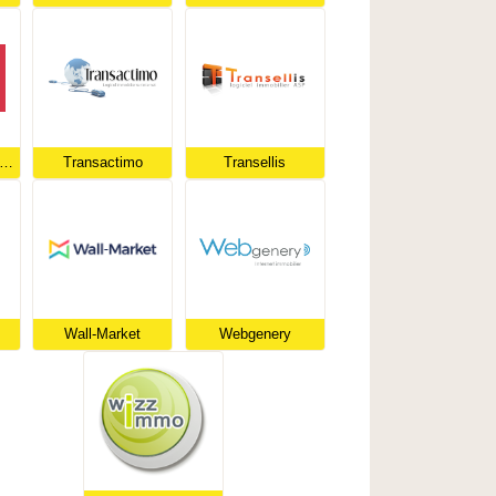
etraWin de chez Seiitra
Transactimo
Transellis
Wall-Market
Webgenery