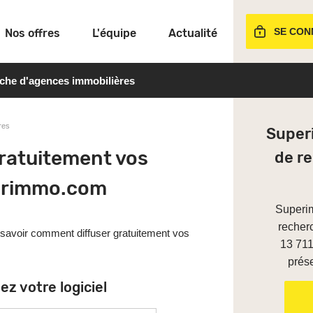
SE CON
Nos offres
L'équipe
Actualité
rche d'agences immobilières
res
Super
ratuitement vos
de r
erimmo.com
Superim
recher
r savoir comment diffuser gratuitement vos
13 711
prés
ez votre logiciel