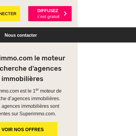
DIFFUSEZ
NECTER
c’est gratuit
Nous contacter
immo.com le moteur
echerche d'agences
immobilières
er
mo.com est le 1
moteur de
che d’agences immobilières.
 agences immobilières sont
entes sur Superimmo.com.
VOIR NOS OFFRES