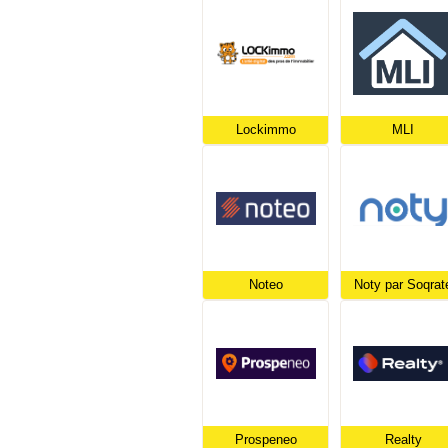
Lockimmo
MLI
Noteo
Noty par Soqrat
Prospeneo
Realty