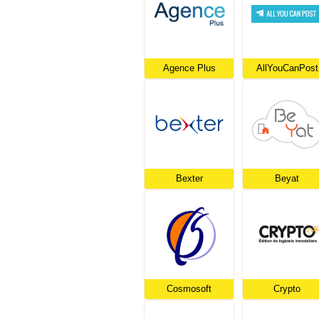
Agence Plus
AllYouCanPost
Bexter
Beyat
Cosmosoft
Crypto