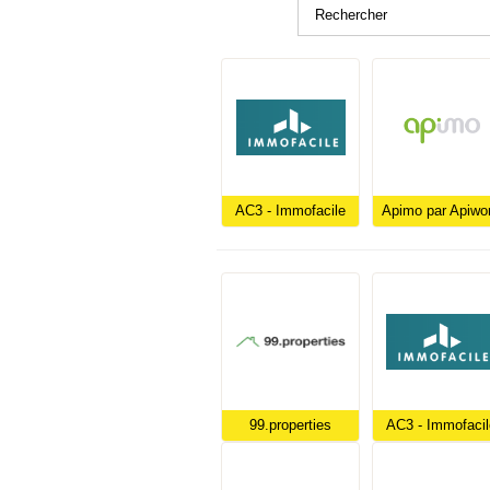
AC3 - Immofacile
Apimo par Apiwo
99.properties
AC3 - Immofacil