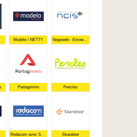
Modelo / NETTY
Negoweb - Emoweb par NCIS Immo
e
Partagimmo
Pericles
Rodacom avec Sphere Cloud
Skarabee