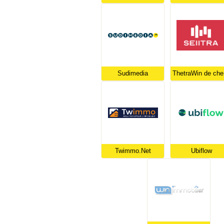
Sudimedia
Th
Twimmo.Net
Ubiflow