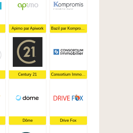
Apimo par Apiwork
Bazil par Kompromis
Century 21
Consortium Immobilier - LesClesDuMidi
Dôme
Drive Fox